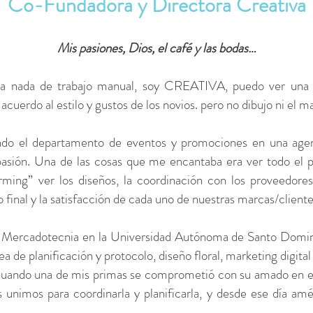
Co-Fundadora y Directora Creativa
Mis pasiones, Dios, el café y las bodas…
ara nada de trabajo manual, soy CREATIVA, puedo ver una p
acuerdo al estilo y gustos de los novios. pero no dibujo ni el 
ndo el departamento de eventos y promociones en una agen
 pasión. Una de las cosas que me encantaba era ver todo el 
rming” ver los diseños, la coordinación con los proveedores
 final y la satisfacción de cada uno de nuestras marcas/client
de Mercadotecnia en la Universidad Autónoma de Santo Domingo
ea de planificación y protocolo, diseño floral, marketing digita
 cuando una de mis primas se comprometió con su amado en el
s unimos para coordinarla y planificarla, y desde ese día am