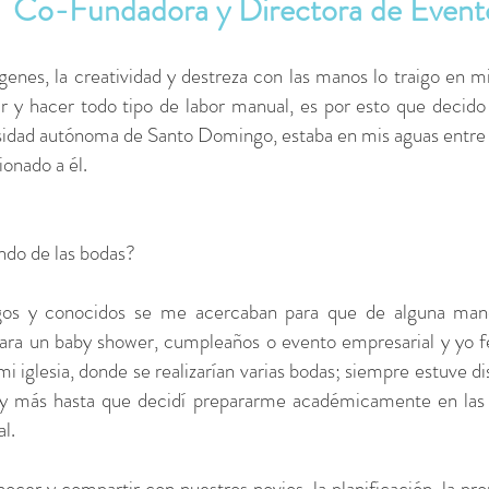
Co-Fundadora y Directora de Event
 genes, la creatividad y destreza con las manos lo traigo e
r y hacer todo tipo de labor manual, es por esto que decido 
idad autónoma de Santo Domingo, estaba en mis aguas entre co
ionado a él.
ndo de las bodas?
igos y conocidos se me acercaban para que de alguna mane
ara un baby shower, cumpleaños o evento empresarial y yo fel
iglesia, donde se realizarían varias bodas; siempre estuve disp
y más hasta que decidí prepararme académicamente en las ár
ral.
ocer y compartir con nuestros novios, la planificación, la pro