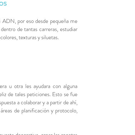
os
n mi ADN, por eso desde pequeña me
dentro de tantas carreras, estudiar
lores, texturas y siluetas.
ra u otra les ayudara con alguna
iz de tales peticiones. Esto se fue
uesta a colaborar y a partir de ahí,
eas de planificación y protocolo,
puesta decorativa, crear las recetas