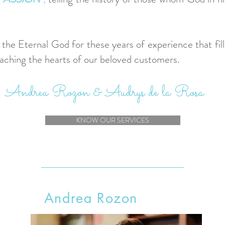
the Eternal God for these years of experience that fill 
aching the hearts of our beloved customers.
Andrea Rozon & Audrys de la Rosa
KNOW OUR SERVICES
Andrea Rozon